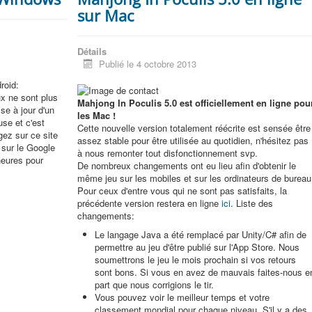
sur Mac
Détails
Publié le 4 octobre 2013
roid:
ux ne sont plus
Mahjong In Poculis 5.0 est officiellement en ligne pou
se à jour d'un
les Mac !
use et c'est
Cette nouvelle version totalement réécrite est sensée être
gez sur ce site
assez stable pour être utilisée au quotidien, n'hésitez pas
e sur le Google
à nous remonter tout disfonctionnement svp.
heures pour
De nombreux changements ont eu lieu afin d'obtenir le
même jeu sur les mobiles et sur les ordinateurs de bureau
Pour ceux d'entre vous qui ne sont pas satisfaits, la
précédente version restera en ligne
ici
. Liste des
changements:
Le langage Java a été remplacé par Unity/C# afin de
permettre au jeu d'être publié sur l'App Store. Nous
soumettrons le jeu le mois prochain si vos retours
sont bons. Si vous en avez de mauvais faites-nous e
part que nous corrigions le tir.
Vous pouvez voir le meilleur temps et votre
classement mondial pour chaque niveau. S'il y a des