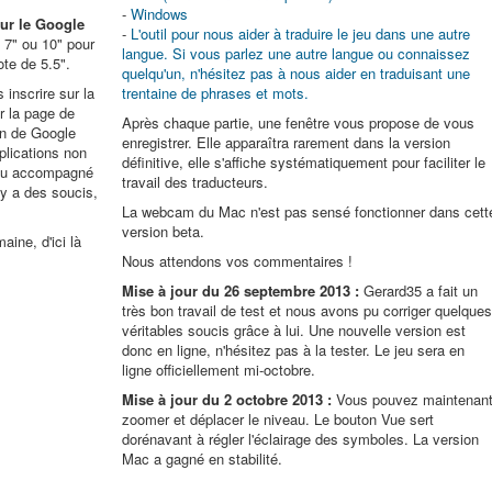
-
Windows
sur le Google
-
L'outil pour nous aider à traduire le jeu dans une autre
te 7" ou 10" pour
langue. Si vous parlez une autre langue ou connaissez
ote de 5.5".
quelqu'un, n'hésitez pas à nous aider en traduisant une
 inscrire sur la
trentaine de phrases et mots.
r la page de
Après chaque partie, une fenêtre vous propose de vous
on de Google
enregistrer. Elle apparaîtra rarement dans la version
plications non
définitive, elle s'affiche systématiquement pour faciliter le
 jeu accompagné
travail des traducteurs.
 y a des soucis,
La webcam du Mac n'est pas sensé fonctionner dans cett
version beta.
ine, d'ici là
Nous attendons vos commentaires !
Mise à jour du 26 septembre 2013 :
Gerard35 a fait un
très bon travail de test et nous avons pu corriger quelque
véritables soucis grâce à lui. Une nouvelle version est
donc en ligne, n'hésitez pas à la tester. Le jeu sera en
ligne officiellement mi-octobre.
Mise à jour du 2 octobre 2013 :
Vous pouvez maintenan
zoomer et déplacer le niveau. Le bouton Vue sert
dorénavant à régler l'éclairage des symboles. La version
Mac a gagné en stabilité.