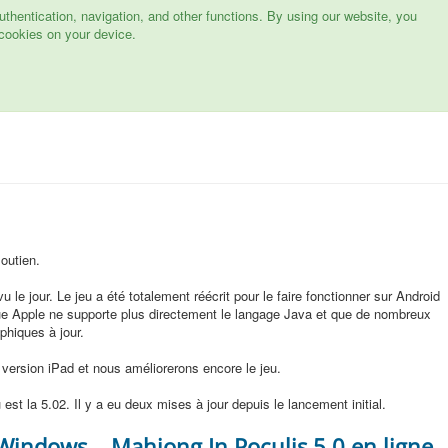
hentication, navigation, and other functions. By using our website, you
cookies on your device.
outien.
u le jour. Le jeu a été totalement réécrit pour le faire fonctionner sur Android
 que Apple ne supporte plus directement le langage Java et que de nombreux
phiques à jour.
version iPad et nous améliorerons encore le jeu.
 est la 5.02. Il y a eu deux mises à jour depuis le lancement initial.
 Windows
Mahjong In Poculis 5.0 en ligne