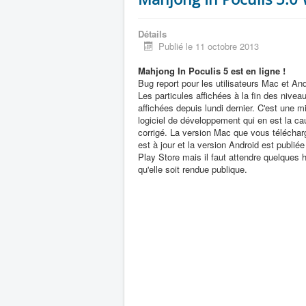
Détails
Publié le 11 octobre 2013
Mahjong In Poculis 5 est en ligne !
Bug report pour les utilisateurs Mac et And
Les particules affichées à la fin des nivea
affichées depuis lundi dernier. C'est une mi
logiciel de développement qui en est la ca
corrigé. La version Mac que vous téléchar
est à jour et la version Android est publié
Play Store mais il faut attendre quelques 
qu'elle soit rendue publique.