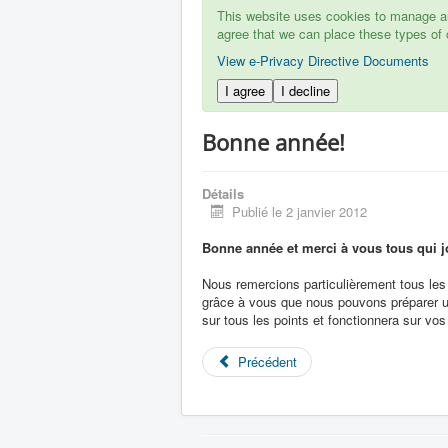
This website uses cookies to manage aut
agree that we can place these types of 
View e-Privacy Directive Documents
I agree
I decline
Bonne année!
Détails
Publié le 2 janvier 2012
Bonne année et merci à vous tous qui j
Nous remercions particulièrement tous les a
grâce à vous que nous pouvons préparer un
sur tous les points et fonctionnera sur vo
Précédent